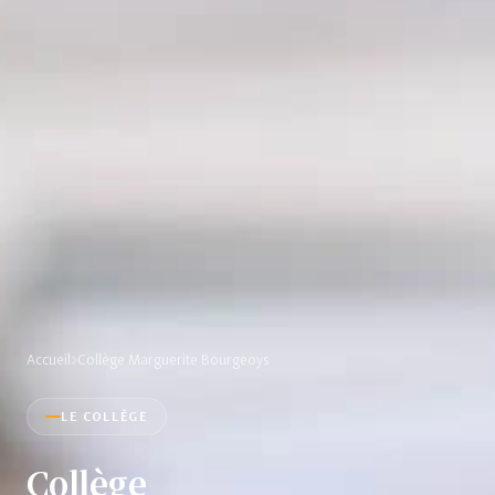
Accueil
Collège Marguerite Bourgeoys
LE COLLÈGE
Collège